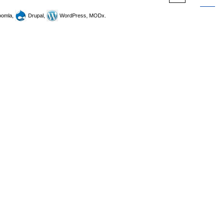
omla,
Drupal,
WordPress, MODx.